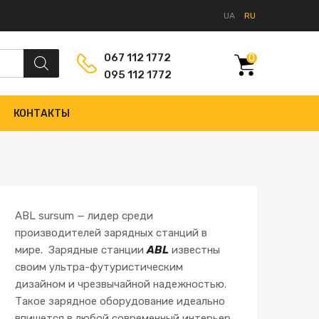
UA
RU
067 112 1772
0
095 112 1772
КОНТАКТЫ
ABL sursum — лидер среди
производителей зарядных станций в
мире. Зарядные станции
ABL
известны
своим ультра-футуристическим
дизайном и чрезвычайной надежностью.
Такое зарядное оборудование идеально
впишется в любой современный интерьер