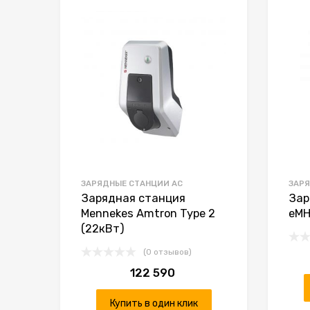
К желаниям
К сравнению
ЗАРЯДНЫЕ СТАНЦИИ AC
ЗАРЯ
Зарядная станция
Зар
Mennekes Amtron Type 2
eMH
(22кВт)
(0 отзывов)
122 590
Купить в один клик