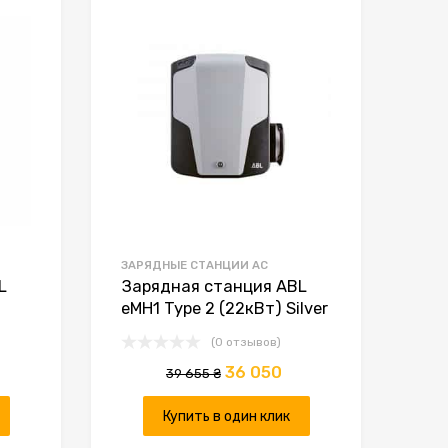
К желаниям
К желаниям
К сравнению
К сравнению
ЗАРЯДНЫЕ СТАНЦИИ AC
L
Зарядная станция ABL
eMH1 Type 2 (22кВт) Silver
(0 отзывов)
36 050
39 655
₴
Купить в один клик