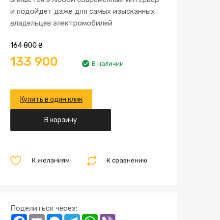
и подойдет даже для самых изысканных
владельцев электромобилей
164 800
₴
133 900
В наличии
Купить в один клик
В корзину
К желаниям
К сравнению
Поделиться через:
F
E
M
T
W
V