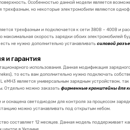
 поверхность. Особенностью данной модели является возмож
я трехфазным, но некоторые электромобили являются одноф
ляется трехфазным и подключается к сети 380В – 400В и рас
о максимальная скорость зарядки обоих электромобилей буд
 есть не нужно дополнительно устанавливать
силовой разъ
я и гарантия
тационарного использования. Данная модификация зарядног
nnekes), то есть вам дополнительно нужно подключать собст
BL eMH3 является универсальным зарядным устройством, так
ы. Отдельно можно заказать
фирменные кронштейны для к
е и оснащена светодиодом для контроля за процессом заряд
станцию ​​можно устанавливать под открытым небом.
тво составляет 12 месяцев. Данная модель поддерживает как
 центре в Украине.