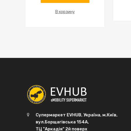
В корзину
Супермаркет EVHUB, Україна, м.Київ,
вул.Борщагівська 154А,
ТЦ "Аркадія" 2й поверх