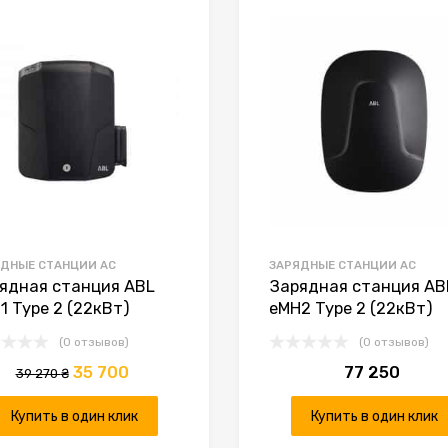
К желаниям
К сравнению
ДНЫЕ СТАНЦИИ AC
ЗАРЯДНЫЕ СТАНЦИИ AC
ядная станция ABL
Зарядная станция AB
1 Type 2 (22кВт)
eMH2 Type 2 (22кВт)
(0 отзывов)
(0 отзывов)
35 700
77 250
39 270
₴
Купить в один клик
Купить в один клик