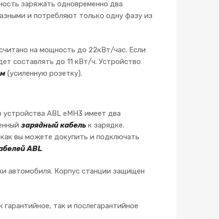
ность заряжать одновременно два
азными и потребляют только одну фазу из
считано на мощность до 22кВт/час. Если
ет составлять до 11 кВт/ч. Устройство
ем
(усиленную розетку).
о устройства ABL eMH3 имеет два
венный
зарядный кабель
к зарядке.
 как вы можете докупить и подключать
абелей ABL
.
ки автомобиля. Корпус станции защищен
 гарантийное, так и послегарантийное