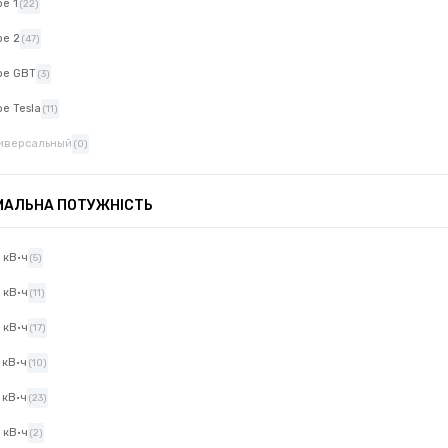
pe 1
(22)
pe 2
(47)
pe GBT
(3)
pe Tesla
(11)
иверсальный
(0)
МАЛЬНА ПОТУЖНІСТЬ
8 кВ·ч
(5)
5 кВ·ч
(11)
7 кВ·ч
(17)
7 кВ·ч
(10)
4 кВ·ч
(23)
2 кВ·ч
(2)