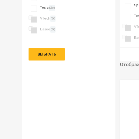
Sp
Tesla
(26)
Te
VTech
(0)
VT
Easee
(0)
Ea
ВЫБРАТЬ
Отображ