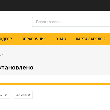
ОДБОР
СПРАВОЧНИК
О НАС
КАРТА ЗАРЯДОК
но
становлено
370 ₴
—
45 600 ₴