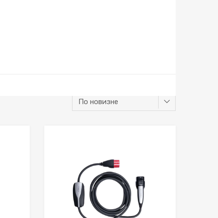
К желаниям
К желаниям
К сравнению
К сравнению