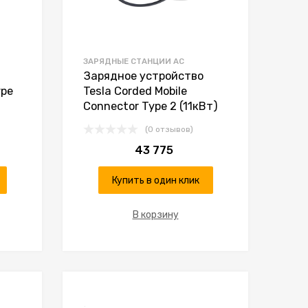
ЗАРЯДНЫЕ СТАНЦИИ AC
Зарядное устройство
ype
Tesla Corded Mobile
Connector Type 2 (11кВт)
(0 отзывов)
43 775
Купить в один клик
В корзину
К желаниям
К желаниям