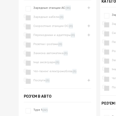
КАТЕГО
Зарядные станции AC
(85)
За
Зарядные кабели
(0)
За
Скоростные станции DC
(0)
Ск
Переходники и адаптеры
(0)
Пе
Розетки і роз'єми
(0)
Ро
Захисна автоматика
(0)
За
Інші аксесуари
(0)
Ін
Чіп-тюнінг електромобілів
(0)
Чі
Послуги
(0)
По
РОЗ'ЄМ В АВТО
РОЗ'ЄМ
Type 1
(22)