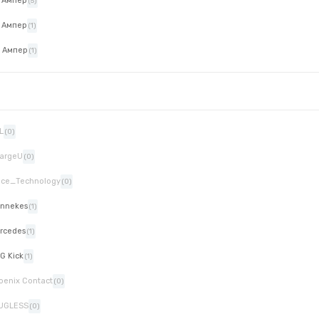
 Ампер
(5)
 Ампер
(1)
 Ампер
(1)
L
(0)
argeU
(0)
ice_Technology
(0)
nnekes
(1)
rcedes
(1)
G Kick
(1)
oenix Contact
(0)
UGLESS
(0)