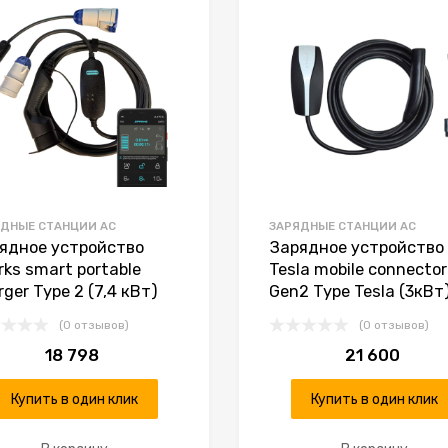
К сравнению
ДНЫЕ СТАНЦИИ AC
ЗАРЯДНЫЕ СТАНЦИИ AC
ядное устройство
Зарядное устройство
rks smart portable
Tesla mobile connector
rger Type 2 (7,4 кВт)
Gen2 Type Tesla (3кВт
(0 отзывов)
(0 отзывов)
18 798
21 600
Купить в один клик
Купить в один клик