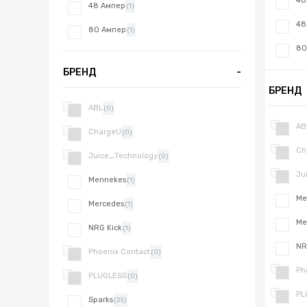
40
48 Ампер
(1)
48
80 Ампер
(1)
80
БРЕНД
-
БРЕНД
ABL
(0)
AB
ChargeU
(0)
Ch
Juice_Technology
(0)
Ju
Mennekes
(1)
Me
Mercedes
(1)
Me
NRG Kick
(1)
NR
Phoenix Contact
(0)
Ph
PLUGLESS
(0)
PL
Sparks
(25)