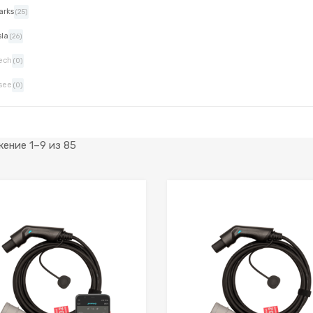
arks
(25)
sla
(26)
ech
(0)
see
(0)
ение 1–9 из 85
К желаниям
К сравнению