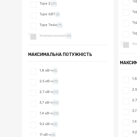
Ty
Type 2
(47)
Ty
Type GBT
(3)
Ty
Type Tesla
(11)
Ty
Универсальный
(0)
Ун
МАКСИМАЛЬНА ПОТУЖНІСТЬ
МАКСИ
1,8 кВ·ч
(5)
1,
2,5 кВ·ч
(11)
2,
2,7 кВ·ч
(17)
2,
3,7 кВ·ч
(10)
3,
7,4 кВ·ч
(23)
7,
9,2 кВ·ч
(2)
9,
11 кВ·ч
(6)