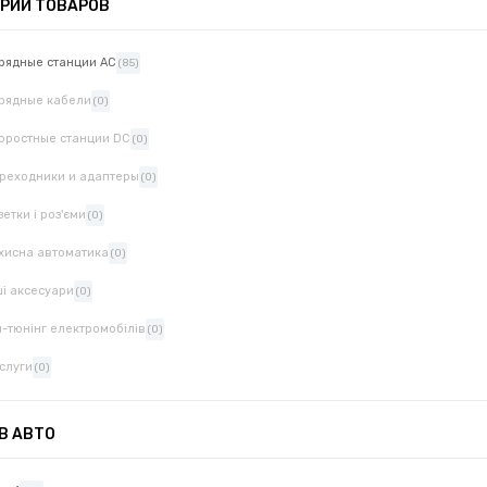
РИИ ТОВАРОВ
рядные станции AC
(85)
рядные кабели
(0)
оростные станции DC
(0)
реходники и адаптеры
(0)
зетки і роз'єми
(0)
хисна автоматика
(0)
ші аксесуари
(0)
п-тюнінг електромобілів
(0)
слуги
(0)
 В АВТО