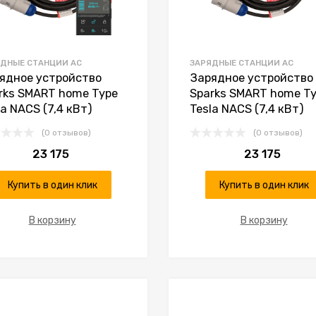
ДНЫЕ СТАНЦИИ AC
ЗАРЯДНЫЕ СТАНЦИИ AC
ядное устройство
Зарядное устройство
rks SMART home Type
Sparks SMART home T
la NACS (7,4 кВт)
Tesla NACS (7,4 кВт)
(0 отзывов)
(0 отзывов)
23 175
23 175
Купить в один клик
Купить в один клик
В корзину
В корзину
К желаниям