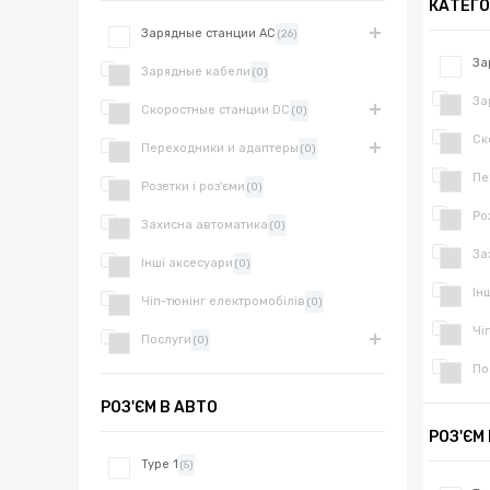
КАТЕГО
Зарядные станции AC
(26)
За
Зарядные кабели
(0)
За
Скоростные станции DC
(0)
Ск
Переходники и адаптеры
(0)
Пе
Розетки і роз'єми
(0)
Ро
Захисна автоматика
(0)
За
Інші аксесуари
(0)
Ін
Чіп-тюнінг електромобілів
(0)
Чі
Послуги
(0)
По
РОЗ'ЄМ В АВТО
РОЗ'ЄМ
Type 1
(5)