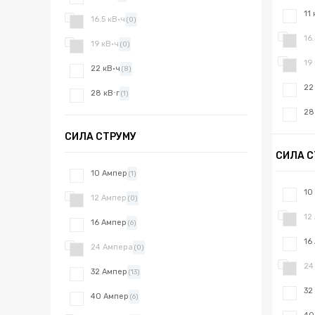
11
16.5 кВ·ч
(0)
16
19 кВ·ч
(0)
19
22 кВ·ч
(8)
22
28 кВ⋅г
(1)
28
СИЛА СТРУМУ
СИЛА С
10 Ампер
(1)
10
12 Ампер
(0)
12
16 Ампер
(6)
16
24 Ампера
(0)
24
32 Ампер
(13)
32
40 Ампер
(6)