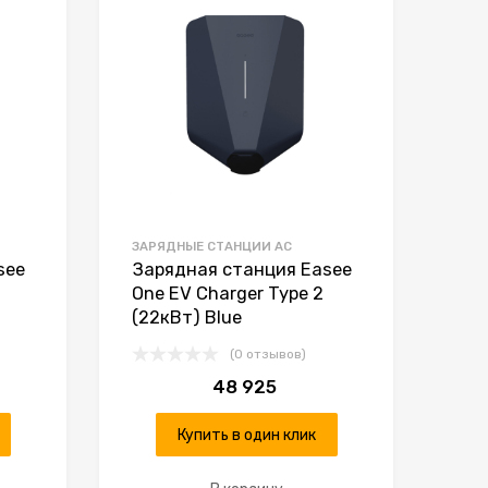
К сравнению
К сравнению
ЗАРЯДНЫЕ СТАНЦИИ AC
see
Зарядная станция Easee
One EV Charger Type 2
(22кВт) Blue
(0 отзывов)
48 925
Купить в один клик