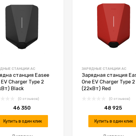
К сравнению
ДНЫЕ СТАНЦИИ AC
ЗАРЯДНЫЕ СТАНЦИИ AC
ядна станция Easee
Зарядная станция Ea
 EV Charger Type 2
One EV Charger Type 2
кВт) Black
(22кВт) Red
(0 отзывов)
(0 отзывов)
46 350
48 925
Купить в один клик
Купить в один клик