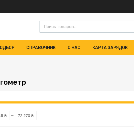
ОДБОР
СПРАВОЧНИК
О НАС
КАРТА ЗАРЯДОК
гометр
45 ₴
—
72 270 ₴