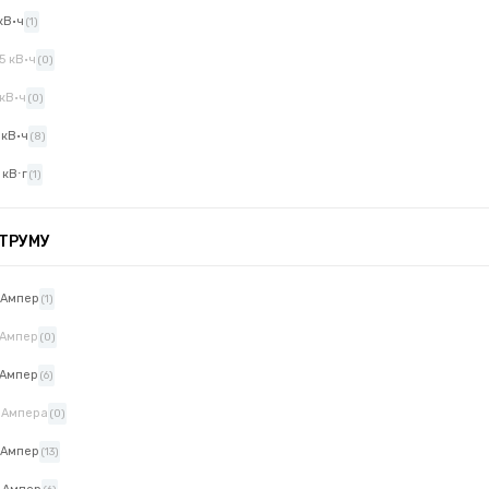
 кВ·ч
(1)
.5 кВ·ч
(0)
 кВ·ч
(0)
 кВ·ч
(8)
 кВ⋅г
(1)
ТРУМУ
 Ампер
(1)
 Ампер
(0)
 Ампер
(6)
 Ампера
(0)
 Ампер
(13)