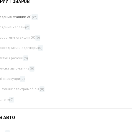
РИИ ТОВАРОВ
рядные станции AC
(26)
рядные кабели
(0)
оростные станции DC
(0)
реходники и адаптеры
(0)
зетки і роз'єми
(0)
хисна автоматика
(0)
ші аксесуари
(0)
п-тюнінг електромобілів
(0)
слуги
(0)
 В АВТО