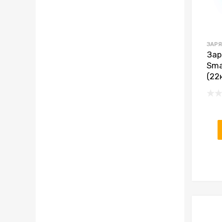
ЗАРЯ
Зар
Sma
(22