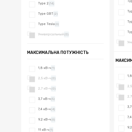
Ty
Type 2
(14)
Ty
Type GBT
(2)
Ty
Type Tesla
(6)
Ty
Универсальный
(0)
Ун
МАКСИМАЛЬНА ПОТУЖНІСТЬ
МАКСИ
1,8 кВ·ч
(1)
1,
2,5 кВ·ч
(0)
2,
2,7 кВ·ч
(0)
2,
3,7 кВ·ч
(5)
3,
7,4 кВ·ч
(4)
7,
9,2 кВ·ч
(6)
9,
11 кВ·ч
(1)