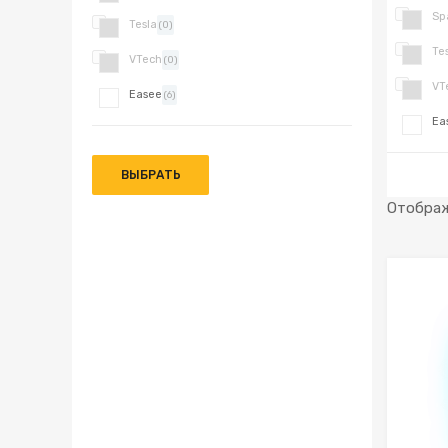
Sp
Tesla
(0)
Te
VTech
(0)
VT
Easee
(6)
Ea
ВЫБРАТЬ
Отображ