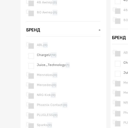
40
48 Ампер
(0)
48
80 Ампер
(0)
80
БРЕНД
-
БРЕНД
ABL
(0)
AB
ChargeU
(18)
Ch
Juice_Technology
(1)
Ju
Mennekes
(0)
Me
Mercedes
(0)
Me
NRG Kick
(0)
NR
Phoenix Contact
(0)
Ph
PLUGLESS
(0)
PL
Sparks
(0)