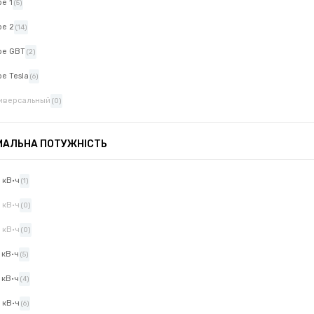
pe 1
(5)
pe 2
(14)
pe GBT
(2)
pe Tesla
(6)
иверсальный
(0)
МАЛЬНА ПОТУЖНІСТЬ
8 кВ·ч
(1)
5 кВ·ч
(0)
7 кВ·ч
(0)
7 кВ·ч
(5)
4 кВ·ч
(4)
2 кВ·ч
(6)