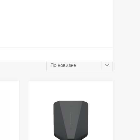
К желаниям
К желаниям
К сравнению
К сравнению