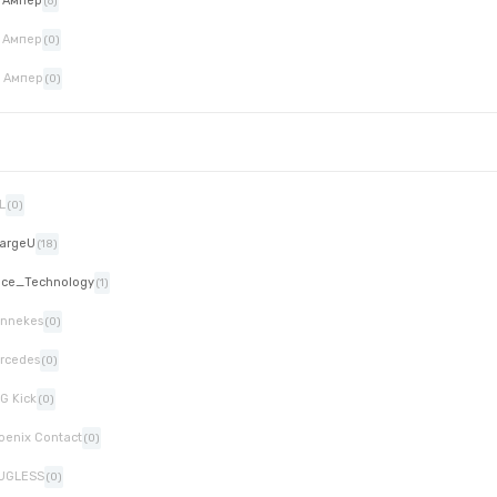
 Ампер
(6)
 Ампер
(0)
 Ампер
(0)
L
(0)
argeU
(18)
ice_Technology
(1)
nnekes
(0)
rcedes
(0)
G Kick
(0)
oenix Contact
(0)
UGLESS
(0)