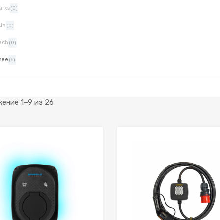
arks
(0)
sla
(0)
ech
(0)
see
(6)
ение 1–9 из 26
К желаниям
К сравнению