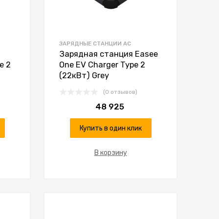
ЗАРЯДНЫЕ СТАНЦИИ AC
Зарядная станция Easee
e 2
One EV Charger Type 2
(22кВт) Grey
(0 отзывов)
48 925
Купить в один клик
В корзину
К желаниям
К желаниям