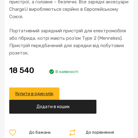
пристрої, а головне – безпечні. Все зарядні аксесуари
ChargeU виробляються серійно в Європейському
Союзі.
Портативний зарядний пристрій для електромобіля
або гібрида, котрі мають роз’єм Type 2 (Mennekes).
Пристрій передбачений для зарядки від побутових
розеток.
18 540
В наявності
Купити в один клік
Додати в кошик
До бажань
До порівняння