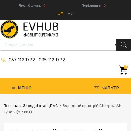
Лист бажань
0
Порівняння
0
UA
RU
067 112 1772
095 112 1772
0
МЕНЮ
ФІЛЬТР
Головна
Зарядні станції AC
Зарядний пристрій ChargeU Air
Type 2 (3,7 кВт)