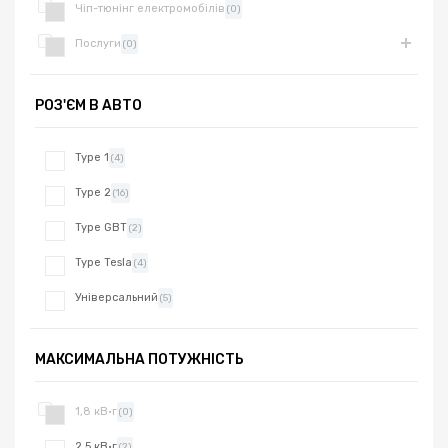
Чіп-тюнінг електромобілів
(0)
Послуги
(0)
РОЗ'ЄМ В АВТО
Type 1
(4)
Type 2
(16)
Type GBT
(2)
Type Tesla
(4)
Універсальний
(5)
МАКСИМАЛЬНА ПОТУЖНІСТЬ
1,8 кВ·г
(0)
2,5 кВ·г
(2)