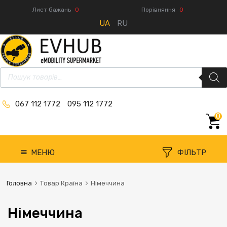
Лист бажань
0
Порівняння
0
UA
RU
067 112 1772
095 112 1772
0
МЕНЮ
ФІЛЬТР
Головна
Товар Країна
Німеччина
Німеччина