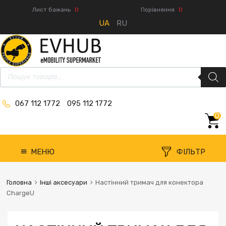
Лист бажань
0
Порівняння
0
UA
RU
067 112 1772
095 112 1772
0
МЕНЮ
ФІЛЬТР
Головна
Інші аксесуари
Настінний тримач для конектора
ChargeU