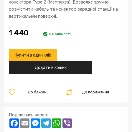
конектора Type 2 (Mennekes). Дозволяє зручно
розмістити кабель та конектор зарядної станції на
вертикальній поверхні.
1 440
В наявності
Купити в один клік
Додати в кошик
До бажань
До порівняння
Поділитись через:
Facebook
Email
Messenger
Telegram
WhatsApp
Viber