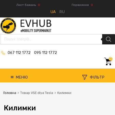
Лист бажань
0
Порівняння
0
UA
RU
067 112 1772
095 112 1772
0
МЕНЮ
ФІЛЬТР
Головна
Товар VSE dlya Tesla
Килимки
Килимки