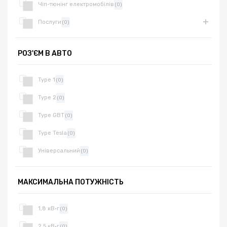
Чіп-тюнінг електромобілів
(0)
Послуги
(0)
РОЗ'ЄМ В АВТО
Type 1
(0)
Type 2
(0)
Type GBT
(0)
Type Tesla
(0)
Універсальний
(0)
МАКСИМАЛЬНА ПОТУЖНІСТЬ
1,8 кВ·г
(0)
2,5 кВ·г
(0)