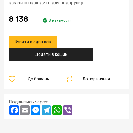
ідеально підходить для подарунку
8 138
В наявності
Купити в один клік
Додати в кошик
До бажань
До порівняння
Поділитись через:
Facebook
Email
Messenger
Telegram
WhatsApp
Viber