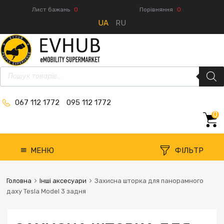
Лист бажань
0
Порівняння
0
UA
RU
067 112 1772
095 112 1772
0
МЕНЮ
ФІЛЬТР
Головна
Інші аксесуари
Захисна шторка для панорамного
даху Tesla Model 3 задня