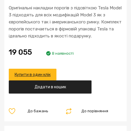
Оригінальні накладки порогів з підсвіткою Tesla Model
3 підходять для всіх модифікацій Model 3 як з
європейського так і американського ринку. Комплект
порогів постачаеться в фірмовій упаковці Tesla та
ідеально підходить в якості подарунку.
19 055
В наявності
Купити в один клік
Додати в кошик
До бажань
До порівняння