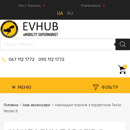
Лист бажань
0
Порівняння
0
UA
RU
067 112 1772
095 112 1772
0
МЕНЮ
ФІЛЬТР
Головна
Інші аксесуари
Накладки порогів з підсвіткою Tesla
Model 3