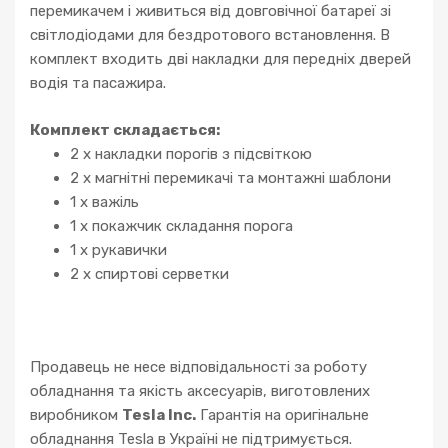
перемикачем і живиться від довговічної батареї зі
світлодіодами для бездротового встановлення. В
комплект входить дві накладки для передніх дверей
водія та пасажира.
Комплект складається:
2 х накладки порогів з підсвіткою
2 х магнітні перемикачі та монтажні шаблони
1 х важіль
1 х покажчик складання порога
1 х рукавички
2 х спиртові серветки
Продавець не несе відповідальності за роботу
обладнання та якість аксесуарів, виготовлених
виробником
Tesla Inc.
Гарантія на оригінальне
обладнання Tesla в Україні не підтримується.