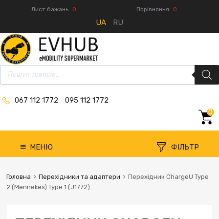
Лист бажань
0
Порівняння
0
UA
RU
067 112 1772
095 112 1772
0
МЕНЮ
ФІЛЬТР
Головна
Перехідники та адаптери
Перехідник ChargeU Type
2 (Mennekes) Type 1 (J1772)