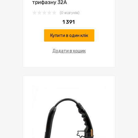
трифазну 32А
(0 відгуків)
1 391
Купити в один клік
Додати в кошик