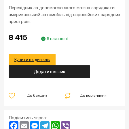
Перехідник за допомогою якого можна заряджати
американський автомобіль від європейских зарядних
пристроїв.
8 415
В наявності
Купити в один клік
Додати в кошик
До бажань
До порівняння
Поділитись через:
Facebook
Email
Messenger
Telegram
WhatsApp
Viber