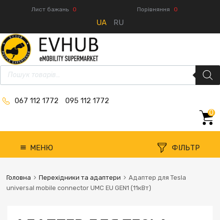
Лист бажань
0
Порівняння
0
UA
RU
067 112 1772
095 112 1772
0
МЕНЮ
ФІЛЬТР
Головна
Перехідники та адаптери
Адаптер для Tesla
universal mobile connector UMC EU GEN1 (11кВт)