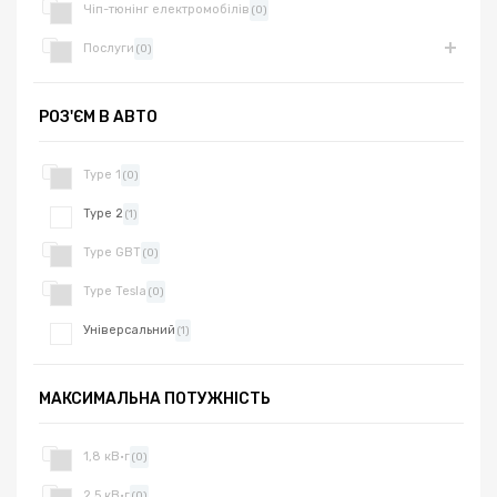
Чіп-тюнінг електромобілів
(0)
Послуги
(0)
РОЗ'ЄМ В АВТО
Type 1
(0)
Type 2
(1)
Type GBT
(0)
Type Tesla
(0)
Універсальний
(1)
МАКСИМАЛЬНА ПОТУЖНІСТЬ
1,8 кВ·г
(0)
2,5 кВ·г
(0)