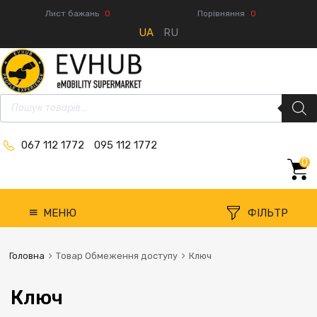
Лист бажань
0
Порівняння
0
UA
RU
067 112 1772
095 112 1772
0
МЕНЮ
ФІЛЬТР
Головна
Товар Обмеження доступу
Ключ
Ключ