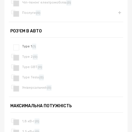
Чіп-тюнінг електромобілів
(0)
Послуги
(0)
РОЗ'ЄМ В АВТО
Type 1
(1)
Type 2
(0)
Type GBT
(0)
Type Tesla
(0)
Універсальний
(0)
МАКСИМАЛЬНА ПОТУЖНІСТЬ
1,8 кВ·г
(0)
2,5 кВ·г
(0)