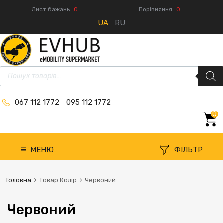
Лист бажань
0
Порівняння
0
UA
RU
067 112 1772
095 112 1772
0
МЕНЮ
ФІЛЬТР
Головна
Товар Колір
Червоний
Червоний