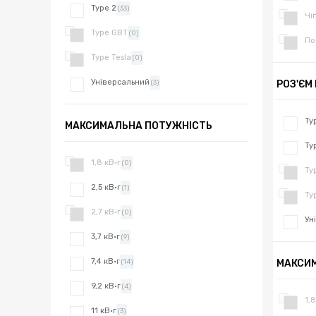
Type 2
(33)
Чі
Type GBT
(0)
По
Type Tesla
(0)
Універсальний
РОЗ'ЄМ
(3)
Ty
МАКСИМАЛЬНА ПОТУЖНІСТЬ
Ty
1,8 кВ·г
(0)
Ty
2,5 кВ·г
(1)
Ty
2,7 кВ·г
(0)
Ун
3,7 кВ·г
(9)
7,4 кВ·г
МАКСИ
(14)
9,2 кВ·г
(4)
1,8
11 кВ·г
(3)