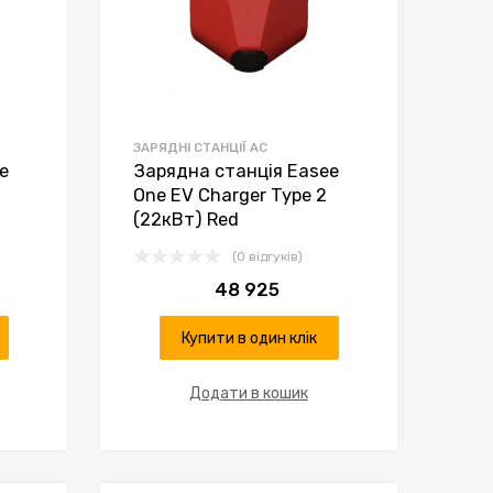
ЗАРЯДНІ СТАНЦІЇ AC
e
Зарядна станція Easee
One EV Charger Type 2
(22кВт) Red
(0 відгуків)
48 925
Купити в один клік
Додати в кошик