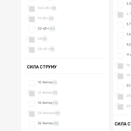
2,5
16,5 кВ·г
(0)
2,7
19 кВ·г
(0)
3,7
22 кВ·г
(21)
7,4
28
(0)
9,2
28 кВ⋅г
(0)
11 
16,
СИЛА СТРУМУ
19
10 Ампер
(1)
22
12 Ампер
(0)
28
16 Ампер
(12)
28
24 Ампери
(0)
32 Ампер
СИЛА С
(35)