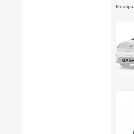
Відобра
KIA E