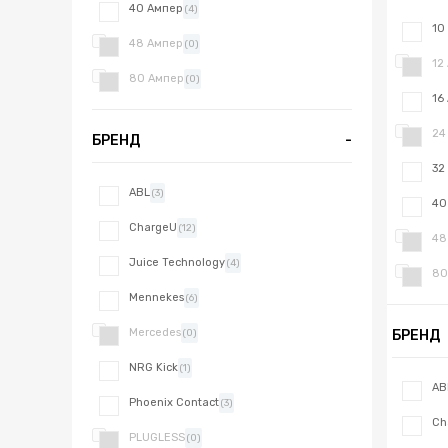
40 Ампер
(4)
10
48 Ампер
(0)
12
80 Ампер
(0)
16
24
БРЕНД
-
32
ABL
(3)
40
ChargeU
(12)
48
Juice Technology
(4)
80
Mennekes
(6)
Mercedes
БРЕНД
(0)
NRG Kick
(1)
AB
Phoenix Contact
(3)
Ch
PLUGLESS
(0)