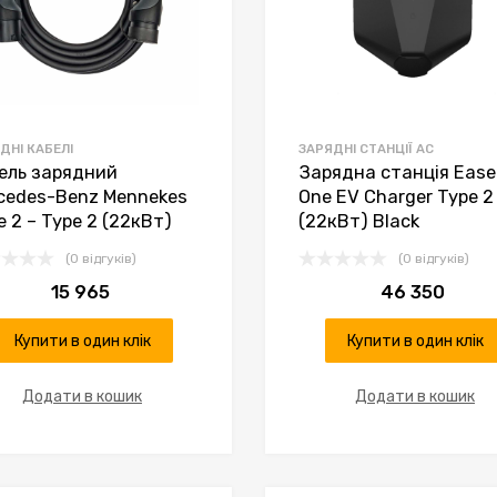
ДНІ КАБЕЛІ
ЗАРЯДНІ СТАНЦІЇ AC
ель зарядний
Зарядна станція Ease
cedes-Benz Mennekes
One EV Charger Type 2
e 2 – Type 2 (22кВт)
(22кВт) Black
(0 відгуків)
(0 відгуків)
15 965
46 350
Купити в один клік
Купити в один клік
Додати в кошик
Додати в кошик