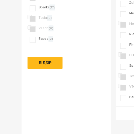
Ju
Sparks
(17)
Me
Tesla
(0)
Me
VTech
(0)
NR
Easee
(2)
Ph
PL
ВІДБІР
Sp
Te
VT
Ea