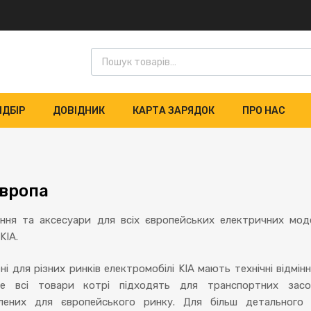
ІДБІР
ДОВІДНИК
КАРТА ЗАРЯДОК
ПРО НАС
Європа
ння та аксесуари для всіх європейських електричних мод
KIA.
і для різних ринків електромобілі KIA мають технічні відмінн
те всі товари котрі підходять для транспортних засо
лених для європейського ринку. Для більш детального 