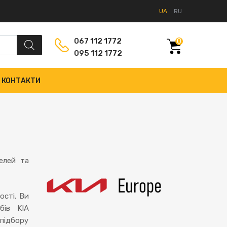
UA
RU
067 112 1772
0
095 112 1772
КОНТАКТИ
елей та
ості. Ви
бів KIA
підбору