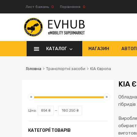
Лист бажань
0
Порівняння
0
КАТАЛОГ
МАГАЗИН
АВТОП
Головна
Транспортні засоби
KIA Європа
KIA 
Обладна
гібридів 
Ціна:
854 ₴
—
180 250 ₴
Вироблен
обирає
КАТЕГОРІЇ ТОВАРІВ
виготов