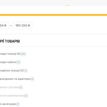
оберіть потрібну модель KIA.
ншу модель транспортного засобу
54 ₴
—
180 250 ₴
РІЇ ТОВАРІВ
рядні станції AC
(38)
рядні кабелі
(11)
идкісні станції DC
(1)
рехідники та адаптери
(3)
зетки і роз'єми
(0)
хисна автоматика
(0)
ші аксесуари
(1)