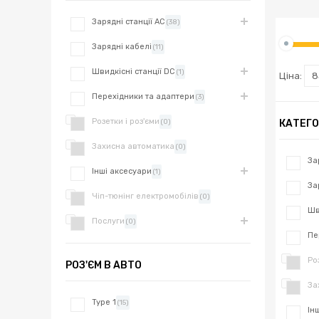
товарів 
Зарядні станції AC
(38)
Обрати і
Зарядні кабелі
(11)
Швидкісні станції DC
(1)
Ціна:
8
Перехідники та адаптери
(3)
Розетки і роз'єми
КАТЕГО
(0)
Захисна автоматика
(0)
За
Інші аксесуари
(1)
За
Чіп-тюнінг електромобілів
(0)
Шв
Послуги
(0)
Пе
Ро
РОЗ'ЄМ В АВТО
За
Type 1
(15)
Ін