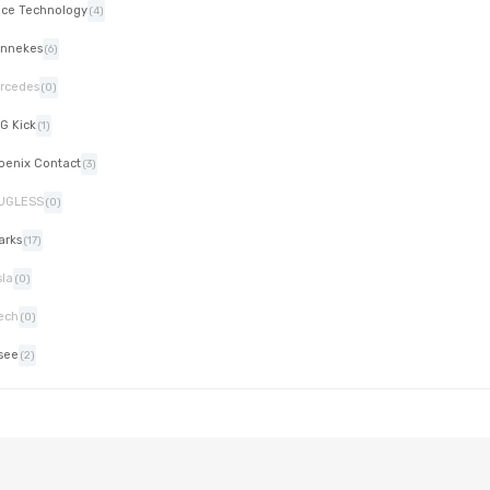
ice Technology
(4)
nnekes
(6)
rcedes
(0)
G Kick
(1)
oenix Contact
(3)
UGLESS
(0)
arks
(17)
sla
(0)
ech
(0)
see
(2)