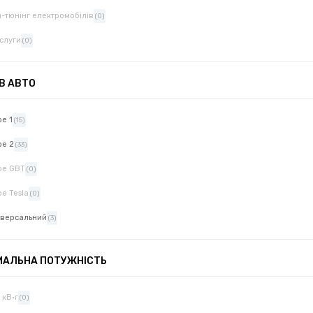
п-тюнінг електромобілів
(0)
слуги
(0)
 В АВТО
pe 1
(15)
pe 2
(33)
pe GBT
(0)
pe Tesla
(0)
іверсальний
(3)
МАЛЬНА ПОТУЖНІСТЬ
 кВ·г
(0)