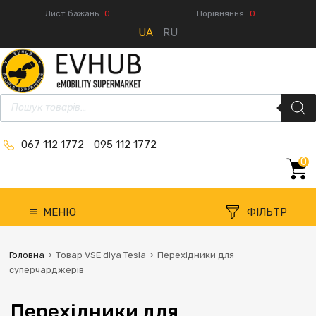
Лист бажань
0
Порівняння
0
UA
RU
067 112 1772
095 112 1772
0
МЕНЮ
ФІЛЬТР
Головна
Товар VSE dlya Tesla
Перехідники для
суперчарджерів
Перехідники для