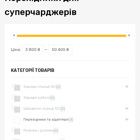
суперчарджерів
Ціна:
3 800 ₴
—
50 400 ₴
КАТЕГОРІЇ ТОВАРІВ
Зарядні станції AC
(0)
Зарядні кабелі
(0)
Швидкісні станції DC
(0)
Перехідники та адаптери
(4)
Розетки і роз'єми
(0)