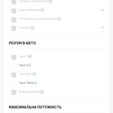
Захисна автоматика
(0)
Інші аксесуари
(0)
Чіп-тюнінг електромобілів
(0)
Послуги
(0)
РОЗ'ЄМ В АВТО
Type 1
(0)
Type 2
(1)
Type GBT
(0)
Type Tesla
(2)
Універсальний
(0)
МАКСИМАЛЬНА ПОТУЖНІСТЬ