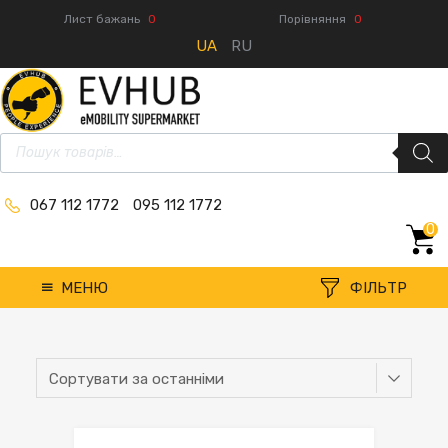
Лист бажань
0
Порівняння
0
UA
RU
067 112 1772
095 112 1772
0
МЕНЮ
ФІЛЬТР
Категорії товарів:
Розетки і роз'єми
Clear All
1phase-plugs