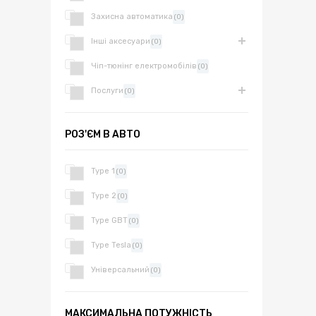
Захисна автоматика
(0)
Інші аксесуари
(0)
Чіп-тюнінг електромобілів
(0)
Послуги
(0)
РОЗ'ЄМ В АВТО
Type 1
(0)
Type 2
(0)
Type GBT
(0)
Type Tesla
(0)
Універсальний
(0)
МАКСИМАЛЬНА ПОТУЖНІСТЬ