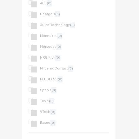
ABL
(0)
ChargeU
(0)
Juice Technology
(0)
Mennekes
(0)
Mercedes
(0)
NRG Kick
(0)
Phoenix Contact
(0)
PLUGLESS
(0)
Sparks
(0)
Tesla
(0)
VTech
(0)
Easee
(0)