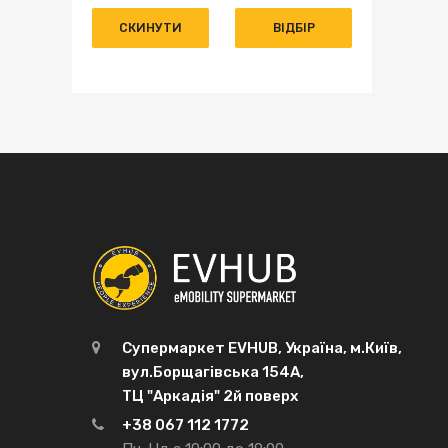
CКИНУТИ
ВІДБІР
Супермаркет EVHUB, Україна, м.Київ,
вул.Борщагівська 154А,
ТЦ "Аркадія" 2й поверх
+38 067 112 1772