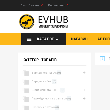
Лист бажань
0
Порівняння
0
КАТАЛОГ
МАГАЗИН
АВТОП
КАТЕГОРІЇ ТОВАРІВ
Зарядні станції AC
(0)
Зарядні кабелі
(0)
Швидкісні станції DC
(0)
Перехідники та адаптери
(0)
Розетки і роз'єми
(0)