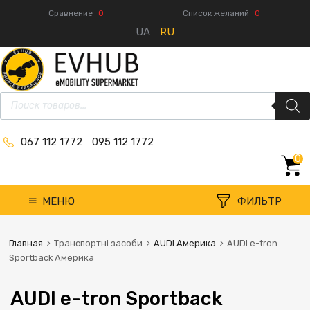
Сравнение
0
Список желаний
0
UA
RU
067 112 1772
095 112 1772
0
МЕНЮ
ФИЛЬТР
Главная
Транспортні засоби
AUDI Америка
AUDI e-tron
Sportback Америка
AUDI e-tron Sportback