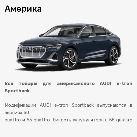
Америка
Все товары для американского AUDI e-tron
Sportback
Модификации AUDI e-tron Sportback выпускаются в
версиях 50
...
quattro и 55 quattro. Емкость аккумулятора в 55 quattro
составляет 95 кВт·ч (доступна 84 кВт·ч) и в 50 quattro —
71 кВт·ч (64 кВт·ч доступно). При расчете времени