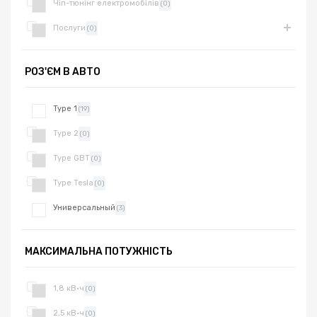
Чіп-тюнінг електромобілів
(0)
Послуги
(0)
РОЗ'ЄМ В АВТО
Type 1
(19)
Type 2
(0)
Type GBT
(0)
Type Tesla
(0)
Универсальный
(3)
МАКСИМАЛЬНА ПОТУЖНІСТЬ
1,8 кВ·ч
(0)
2,5 кВ·ч
(0)