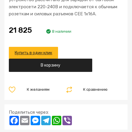
электросети 220-240В и подключается к обычным
розеткам и силовых разъемов CEE 1x16A.
21 825
В наличии
Купить в один клик
В корзину
К желаниям
К сравнению
Поделиться через:
Facebook
Email
Messenger
Telegram
WhatsApp
Viber